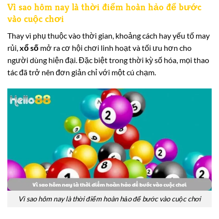
Vì sao hôm nay là thời điểm hoàn hảo để bước
vào cuộc chơi
Thay vì phụ thuộc vào thời gian, khoảng cách hay yếu tố may
rủi,
xổ số
mở ra cơ hội chơi linh hoạt và tối ưu hơn cho
người dùng hiện đại. Đặc biệt trong thời kỳ số hóa, mọi thao
tác đã trở nên đơn giản chỉ với một cú chạm.
Vì sao hôm nay là thời điểm hoàn hảo để bước vào cuộc chơi