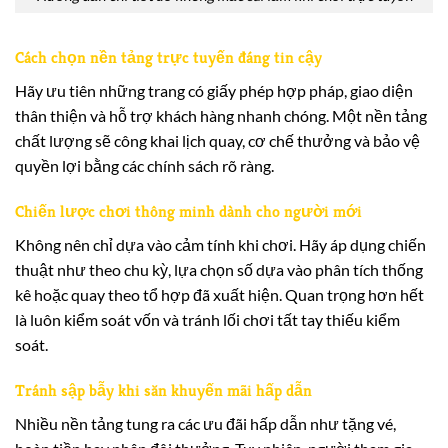
Cách chọn nền tảng trực tuyến đáng tin cậy
Hãy ưu tiên những trang có giấy phép hợp pháp, giao diện
thân thiện và hỗ trợ khách hàng nhanh chóng. Một nền tảng
chất lượng sẽ công khai lịch quay, cơ chế thưởng và bảo vệ
quyền lợi bằng các chính sách rõ ràng.
Chiến lược chơi thông minh dành cho người mới
Không nên chỉ dựa vào cảm tính khi chơi. Hãy áp dụng chiến
thuật như theo chu kỳ, lựa chọn số dựa vào phân tích thống
kê hoặc quay theo tổ hợp đã xuất hiện. Quan trọng hơn hết
là luôn kiểm soát vốn và tránh lối chơi tất tay thiếu kiểm
soát.
Tránh sập bẫy khi săn khuyến mãi hấp dẫn
Nhiều nền tảng tung ra các ưu đãi hấp dẫn như tặng vé,