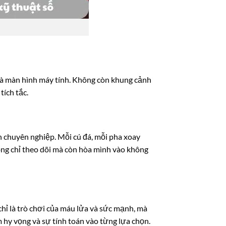
 và màn hình máy tính. Không còn khung cảnh
tích tắc.
n chuyên nghiệp. Mỗi cú đá, mỗi pha xoay
ông chỉ theo dõi mà còn hòa mình vào không
hỉ là trò chơi của máu lửa và sức mạnh, mà
 hy vọng và sự tính toán vào từng lựa chọn.