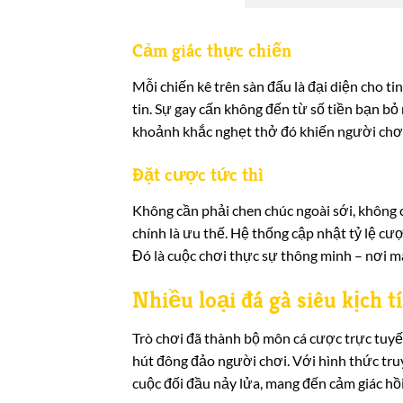
Cảm giác thực chiến
Mỗi chiến kê trên sàn đấu là đại diện cho t
tin. Sự gay cấn không đến từ số tiền bạn bỏ
khoảnh khắc nghẹt thở đó khiến người chơi 
Đặt cược tức thì
Không cần phải chen chúc ngoài sới, không c
chính là ưu thế. Hệ thống cập nhật tỷ lệ cượ
Đó là cuộc chơi thực sự thông minh – nơi m
Nhiều loại đá gà siêu kịch 
Trò chơi đã thành bộ môn cá cược trực tuyến
hút đông đảo người chơi. Với hình thức truy
cuộc đối đầu nảy lửa, mang đến cảm giác hồi