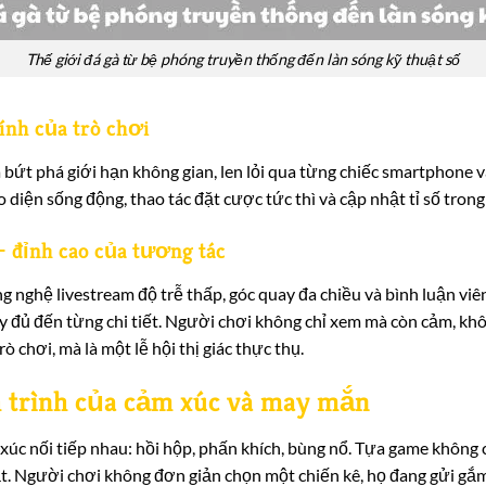
Thế giới đá gà từ bệ phóng truyền thống đến làn sóng kỹ thuật số
ính của trò chơi
bứt phá giới hạn không gian, len lỏi qua từng chiếc smartphone
 diện sống động, thao tác đặt cược tức thì và cập nhật tỉ số trong 
 đỉnh cao của tương tác
 nghệ livestream độ trễ thấp, góc quay đa chiều và bình luận viê
ầy đủ đến từng chi tiết. Người chơi không chỉ xem mà còn cảm, kh
ò chơi, mà là một lễ hội thị giác thực thụ.
h trình của cảm xúc và may mắn
úc nối tiếp nhau: hồi hộp, phấn khích, bùng nổ. Tựa game không c
uật. Người chơi không đơn giản chọn một chiến kê, họ đang gửi gắm