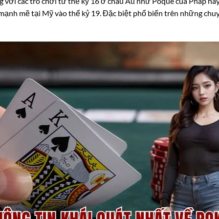
g với các trò chơi từ thế kỷ 16 ở châu Âu như Poque của Pháp ha
n mạnh mẽ tại Mỹ vào thế kỷ 19. Đặc biệt phổ biến trên những ch