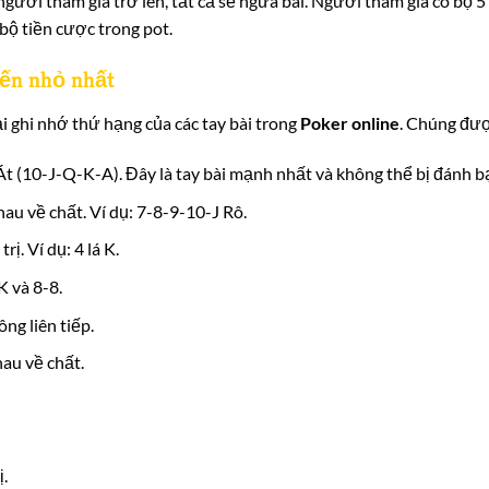
người tham gia trở lên, tất cả sẽ ngửa bài. Người tham gia có bộ 
 bộ tiền cược trong pot.
 đến nhỏ nhất
ải ghi nhớ thứ hạng của các tay bài trong
Poker online
. Chúng đượ
Át (10-J-Q-K-A). Đây là tay bài mạnh nhất và không thể bị đánh bạ
nhau về chất. Ví dụ: 7-8-9-10-J Rô.
ị. Ví dụ: 4 lá K.
K và 8-8.
ng liên tiếp.
hau về chất.
ị.