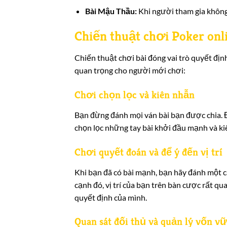
Bài Mậu Thầu:
Khi người tham gia không c
Chiến thuật chơi Poker on
Chiến thuật chơi bài đóng vai trò quyết địn
quan trọng cho người mới chơi:
Chơi chọn lọc và kiên nhẫn
Bạn đừng đánh mọi ván bài bạn được chia. Đ
chọn lọc những tay bài khởi đầu mạnh và ki
Chơi quyết đoán và để ý đến vị trí
Khi bạn đã có bài mạnh, bạn hãy đánh một c
cạnh đó, vị trí của bạn trên bàn cược rất q
quyết định của mình.
Quan sát đối thủ và quản lý vốn
vữ