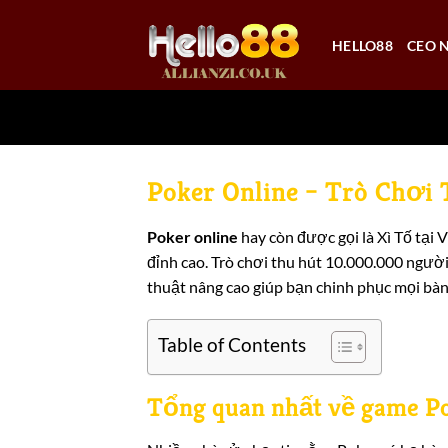
Bỏ
qua
HELLO88
CEO 
nội
dung
Poker Online – Trò Chơi
Poker online
hay còn được gọi là Xì Tố tại 
đỉnh cao. Trò chơi thu hút 10.000.000 người 
thuật nâng cao giúp bạn chinh phục mọi bàn
Table of Contents
Tổng quan nhất về game Po