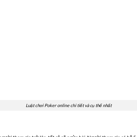
Luật chơi Poker online chi tiết và cụ thể nhất