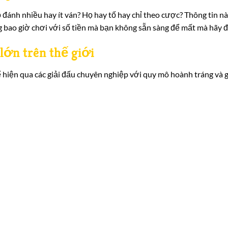
 đánh nhiều hay ít ván? Họ hay tố hay chỉ theo cược? Thông tin n
 bao giờ chơi với số tiền mà bạn không sẵn sàng để mất mà hãy đặ
lớn trên thế giới
hiện qua các giải đấu chuyên nghiệp với quy mô hoành tráng và g