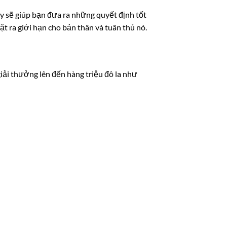
ày sẽ giúp bạn đưa ra những quyết định tốt
t ra giới hạn cho bản thân và tuân thủ nó.
iải thưởng lên đến hàng triệu đô la như