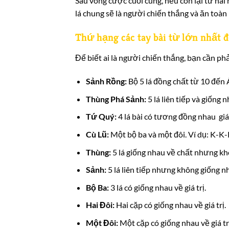
Sau vòng cược cuối cùng, nếu còn lại từ hai 
lá chung sẽ là người chiến thắng và ăn toàn
Thứ hạng các tay bài từ lớn nhất
Để biết ai là người chiến thắng, bạn cần ph
Sảnh Rồng:
Bộ 5 lá đồng chất từ 10 đến 
Thùng Phá Sảnh:
5 lá liên tiếp và giống 
Tứ Quý:
4 lá bài có tương đồng nhau giá tr
Cù Lũ:
Một bộ ba và một đôi. Ví dụ: K-K-
Thùng:
5 lá giống nhau về chất nhưng khô
Sảnh:
5 lá liên tiếp nhưng không giống n
Bộ Ba:
3 lá có giống nhau về giá trị.
Hai Đôi:
Hai cặp có giống nhau về giá trị.
Một Đôi:
Một cặp có giống nhau về giá tr