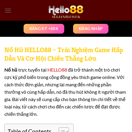
Bỏ
qua
nội
dung
ĐĂNG KÝ +88K
ĐĂNG NHẬP
Nổ Hũ HELLO88 – Trải Nghiệm Game Hấp
Dẫn Và Cơ Hội Chiến Thắng Lớn
Nổ hũ
trực tuyến tại
HELLO88
đã trở thành một trò chơi
cực kỳ phổ biến trong cộng đồng yêu thích game online. Với
cách thức đơn giản, nhưng lại mang đến những phần
thưởng vô cùng hấp dẫn, nó đã thu hút không ít người tham
gia. Bài viết này sẽ cung cấp cho bạn thông tin chi tiết về thể
loại này, từ cách chơi cho đến các chiến lược để đạt được
chiến thắng lớn.
Table of Contents