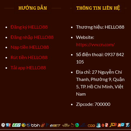
HƯỚNG DẪN
THÔNG TIN LIÊN HỆ
Đăng ký HELLO88
Thương hiệu: HELLO88
Đăng nhập HELLO88
Website:
https://vvv.cn.com/
Nạp tiền HELLO88
Số điện thoại: 0937 842
Rút tiền HELLO88
105
Tải app HELLO88
Địa chỉ: 27 Nguyễn Chí
Thanh, Phường 9, Quận
5, TP. Hồ Chí Minh, Việt
Nam
Zipcode: 700000