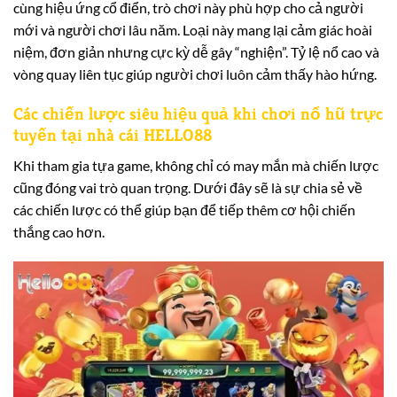
cùng hiệu ứng cổ điển, trò chơi này phù hợp cho cả người
mới và người chơi lâu năm. Loại này mang lại cảm giác hoài
niệm, đơn giản nhưng cực kỳ dễ gây “nghiện”. Tỷ lệ nổ cao và
vòng quay liên tục giúp người chơi luôn cảm thấy hào hứng.
Các chiến lược siêu hiệu quả khi chơi nổ hũ trực
tuyến tại nhà cái HELLO88
Khi tham gia tựa game, không chỉ có may mắn mà chiến lược
cũng đóng vai trò quan trọng. Dưới đây sẽ là sự chia sẻ về
các chiến lược có thể giúp bạn để tiếp thêm cơ hội chiến
thắng cao hơn.