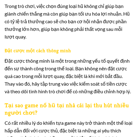
Trong trò chơi, việc chọn đúng loại hũ không chỉ giúp bạn
giành chiến thắng mà còn giúp bạn tối ưu hóa lợi nhuận. Hũ
có tỷ lệ trả thưởng cao sẽ cho bạn cơ hội nhận được phần
thưởng lớn hơn, giúp bạn không phải thất vọng sau mỗi
lượt quay.
Đặt cược một cách thông minh
Đặt cược thông minh là một trong những yếu tố quyết định
đến sự thành công trong thể loại. Bạn không nên đặt cược
quá cao trong mỗi lượt quay, đặc biệt là khi mới bắt đầu.
Thay vào đó, hãy tập trung vào việc kiểm soát số tiền cược
và theo dõi tình hình trò chơi để có những điều chỉnh hợp lý.
Tại sao game nổ hũ tại nhà cái lại thu hút nhiều
người chơi?
Có rất nhiều lý do khiến tựa game này trở thành một thể loại
hấp dẫn đối với cược thủ, đặc biệt là những ai yêu thích