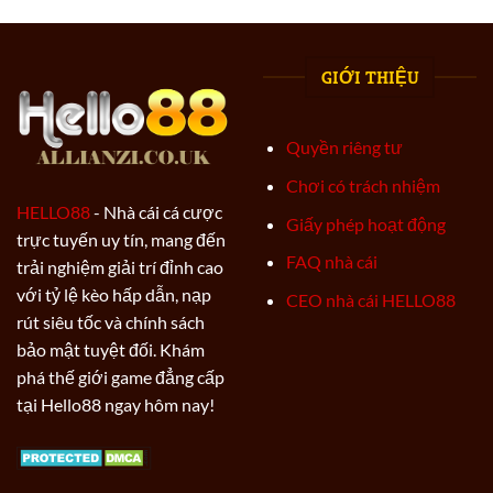
GIỚI THIỆU
Quyền riêng tư
Chơi có trách nhiệm
HELLO88
- Nhà cái cá cược
Giấy phép hoạt động
trực tuyến uy tín, mang đến
FAQ nhà cái
trải nghiệm giải trí đỉnh cao
với tỷ lệ kèo hấp dẫn, nạp
CEO nhà cái HELLO88
rút siêu tốc và chính sách
bảo mật tuyệt đối. Khám
phá thế giới game đẳng cấp
tại Hello88 ngay hôm nay!